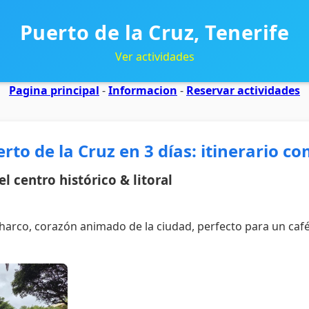
Puerto de la Cruz, Tenerife
Ver actividades
Pagina principal
-
Informacion
-
Reservar actividades
to de la Cruz en 3 días: itinerario c
l centro histórico & litoral
harco, corazón animado de la ciudad, perfecto para un café