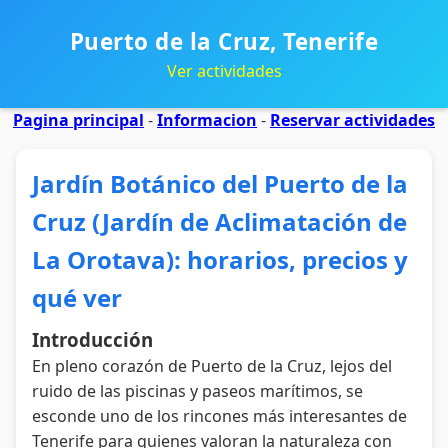
Puerto de la Cruz, Tenerife
Ver actividades
Pagina principal
-
Informacion
-
Reservar actividades
Jardín Botánico del Puerto de la
Cruz (Jardín de Aclimatación de
La Orotava): horarios, precios y
qué ver
Introducción
En pleno corazón de Puerto de la Cruz, lejos del
ruido de las piscinas y paseos marítimos, se
esconde uno de los rincones más interesantes de
Tenerife para quienes valoran la naturaleza con